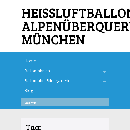
HEISSLUFTBALLO
ALPENÜBERQUE
MÜNCHEN
Home
Ballonfahrten
Ballonfahrt Bildergallerie
Blog
Tag: