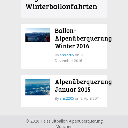
Winterballonfahrten
Ballon-
Alpenüberquerung
Winter 2016
By
shs2205
on 30.
Dezember 2016
Alpenüberquerung
Januar 2015
By
shs2205
on 9. April 2014
© 2026
Heissluftballon Alpenüberquerung
München