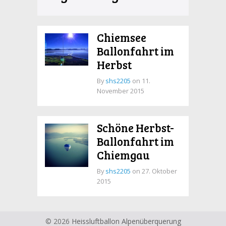
Chiemsee
Ballonfahrt im
Herbst
By
shs2205
on 11.
November 2015
Schöne Herbst-
Ballonfahrt im
Chiemgau
By
shs2205
on 27. Oktober
2015
© 2026
Heissluftballon Alpenüberquerung