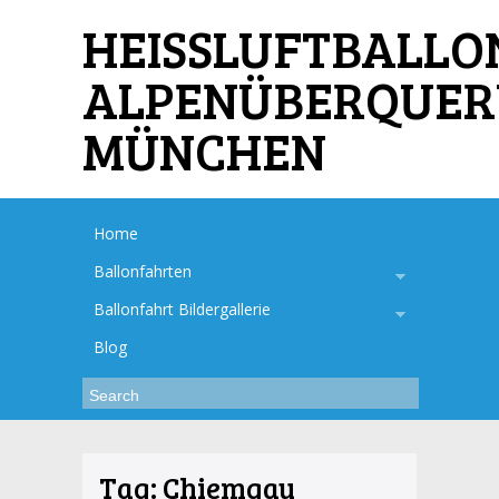
HEISSLUFTBALLO
ALPENÜBERQUE
MÜNCHEN
Home
Ballonfahrten
Ballonfahrt Bildergallerie
Blog
Tag:
Chiemgau