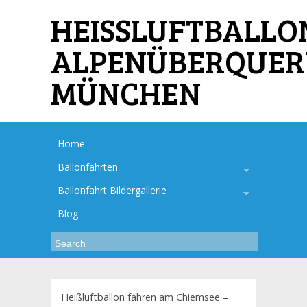
HEISSLUFTBALLO
ALPENÜBERQUE
MÜNCHEN
Home
Ballonfahrten
Ballonfahrt Bildergallerie
Blog
Heißluftballon fahren am Chiemsee –